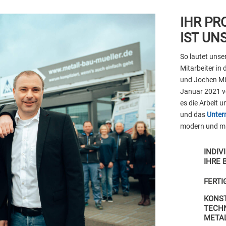
IHR PR
IST UN
So lautet unse
Mitarbeiter in
und Jochen Mül
Januar 2021 v
es die Arbeit 
und das
Unte
modern und mit
INDIV
IHRE 
FERTI
KONS
TECHN
META