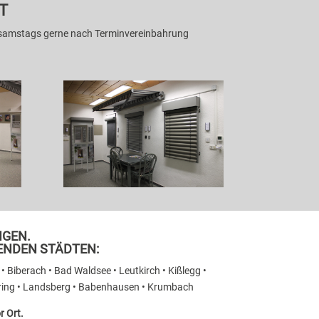
T
nd samstags gerne nach Terminvereinbahrung
GEN.
GENDEN STÄDTEN:
• Biberach • Bad Waldsee • Leutkirch • Kißlegg •
fering • Landsberg • Babenhausen • Krumbach
r Ort.