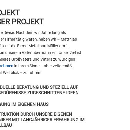
OJEKT
SER PROJEKT
re Divise. Nachdem wir Jahre lang als
 der Firma tätig waren, haben wir – Matthias
ler – die Firma Metallbau Müller am 1.
on unserem Vater übernommen. Unser Ziel ist
unseres Großvaters und Vaters zu würdigen
rnehmen
in Ihrem Sinne – aber zeitgemäß,
 Weitblick – zu führen!
IDUELLE BERATUNG UND SPEZIELL AUF
BEDÜRFNISSE ZUGESCHNITTENE IDEEN
GUNG IM EIGENEN HAUS
TRUKTION DURCH UNSERE EIGENEN
IKER MIT LANGJÄHRIGER ERFAHRUNG IM
LLBAU